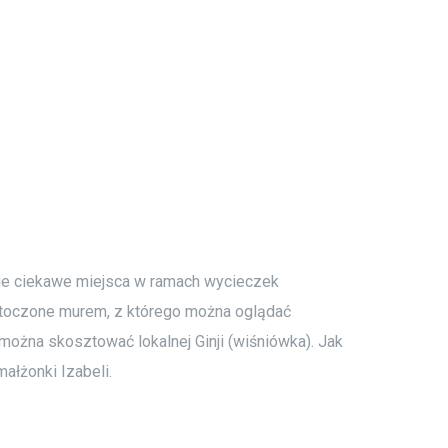
kie ciekawe miejsca w ramach wycieczek
 otoczone murem, z którego można oglądać
można skosztować lokalnej Ginji (wiśniówka). Jak
ałżonki Izabeli.