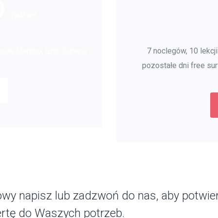
5
/ tydzień
lia, Maroko, Gran Canaria
7 noclegów, 10 lekcji
pozostałe dni free sur
wy napisz lub zadzwoń do nas, aby potwie
ertę do Waszych potrzeb.