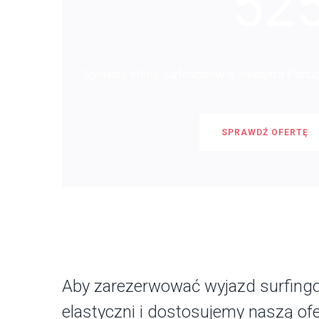
52
Sprawdź oferty surfcampów w lokacjach Portuga
SPRAWDŹ OFERTĘ
Aby zarezerwować wyjazd surfingo
elastyczni i dostosujemy naszą of