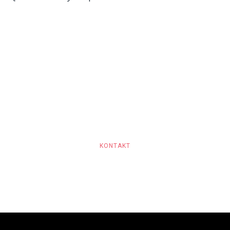
sz do nas dołą
zekamy na Ciebie. Napisz do nas a wyślemy ofert
KONTAKT