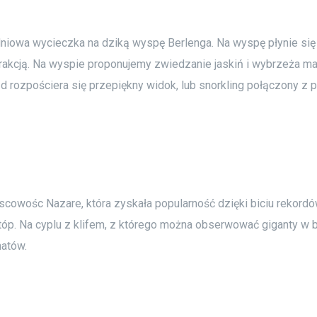
dniowa wycieczka na dziką wyspę Berlenga. Na wyspę płynie się
 atrakcją. Na wyspie proponujemy zwiedzanie jaskiń i wybrzeż
 rozpościera się przepiękny widok, lub snorkling połączony z p
cowośc Nazare, która zyskała popularność dzięki biciu rekordów
stóp. Na cyplu z klifem, z którego można obserwować giganty w 
natów.