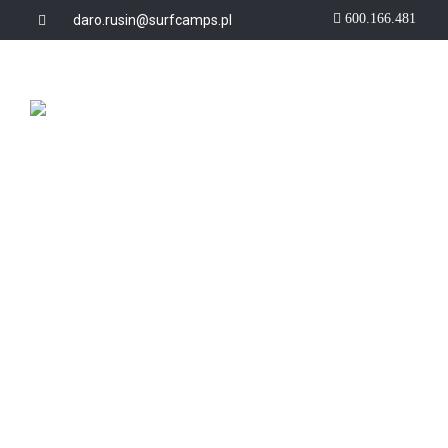
600.166.481
daro.rusin@surfcamps.pl
STR
ATRAKCJE DOD