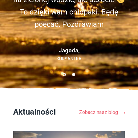
Perfekt. Na pewno do was wrócę.
To dzięki wam chłopaki. Będę
poecać. Pozdrawiam
Szymek Jaszczuk,
KLIENT, WARSZAWA
Jagoda,
KURSANTKA
Aktualności
Zobacz nasz blog