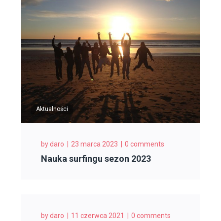
Aktualności
by
daro
23 marca 2023
0 comments
Nauka surfingu sezon 2023
by
daro
11 czerwca 2021
0 comments