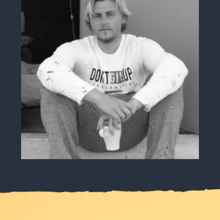
Jarek Teresiński
SHAPER, OWNER BASTARDS SURFBOARDS