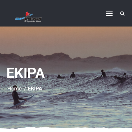
EKIPA
Home
/
EKIPA