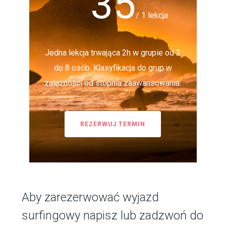
35
/ 1 lekcja
Jedna lekcja trwająca 2h w grupie od 2
do 8 osób. Klasyfikacja do grup w
zależności od stopnia zaawansowania.
REZERWUJ TERMIN
Aby zarezerwować wyjazd
surfingowy napisz lub zadzwoń do