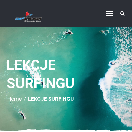
LEKCJE
SURFINGU
Home
/
LEKCJE SURFINGU