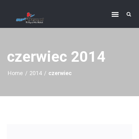
czerwiec 2014
Home
/
2014
/
czerwiec