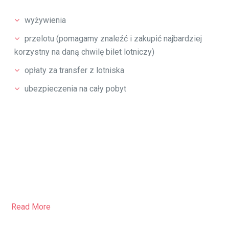
surfingu. W sezonie zimowym proponujemy wyjazdy na
surf do Maroko czy na Kanary. Już teraz też można
rezerwować terminy na surfcamp w Portugali.
PRZESTAŃ ŻYĆ W NIEŚWIADOMOŚCI NAUCZ SIĘ
SURFOWAĆ
Gwarantujemy najlepszych instruktorów, nasza baza jest
bezpośrednio na plaży, więc zapomnij o uciążliwym
transporcie busami na spot surfingowy, zakwaterowanie
w luksusowych domach na klifach z widokiem na ocean.
Prywatny spot.
Ceny surfcampu ze szkoleniem all inclusive już od 340
euro
BOOK NOW
===>>
WWW.SURFCREW.PL