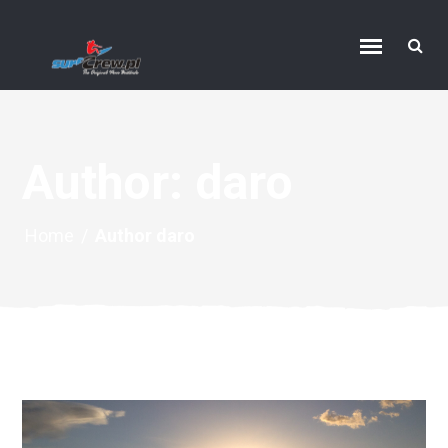
Author: daro
Home
/
Author daro