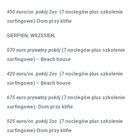
przelotu (pomagamy znaleźć i zakupić najbardziej
korzystny na daną chwilę bilet lotniczy)
opłaty za transfer z lotniska
ubezpieczenia na cały pobyt
Read More