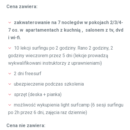
Aktualności
by
daro
12 grudnia 2018
0 comments
SEZON 2018 –
podsumowanie
Dobiega końca rok 2018. Podsumowując był on dla nas
bardzo owocny. Uśmiech setek nowych adeptów sztuki
surfingowej to nasz cel i z pełną odpowiedzialnością
możemy stwierdzić, że został on osiągnięty. Nie oznacza
to, że osiadamy na laurach. Cały czas organizujemy
surfcampy i wyjazdy surfingowe połączone z nauką