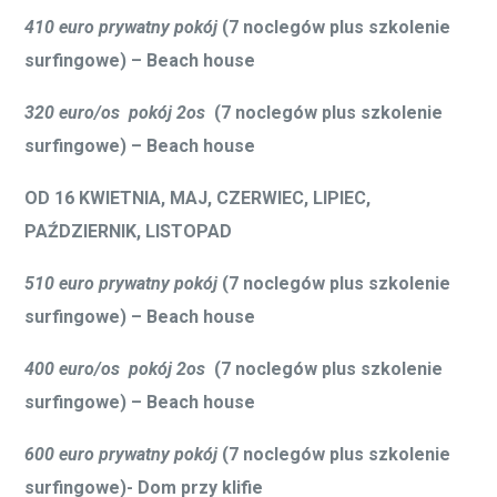
zakwaterowanie na 7 noclegów w pokojach 2/3/4-
7 os. w apartamentach z kuchnią , salonem z tv, dvd
i wi-fi.
10 lekcji surfingu po 2 godziny. Rano 2 godziny, 2
godziny wieczorem przez 5 dni (lekcje prowadzą
wykwalifikowani instruktorzy z uprawnieniami)
2 dni freesurf
ubezpieczenie podczas szkolenia
sprzęt (deska + pianka)
możliwość wykupienia light surfcamp (6 sesji surfingu
po 2h przez 6 dni, zajęcia raz dziennie)
Cena nie zawiera:
wyżywienia