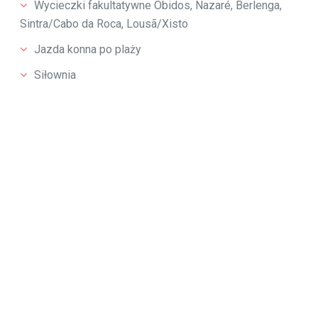
Wycieczki fakultatywne Óbidos, Nazaré, Berlenga,
Sintra/Cabo da Roca, Lousã/Xisto
Jazda konna po plaży
Siłownia
Cena:
GRUDZIEŃ- 15 KWIECIEŃ
410
euro prywatny pokój
(7 noclegów plus szkolenie