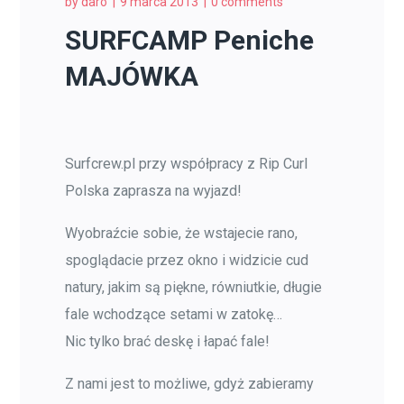
by
daro
9 marca 2013
0 comments
SURFCAMP Peniche
MAJÓWKA
Surfcrew.pl przy współpracy z Rip Curl
Polska zaprasza na wyjazd!
Wyobraźcie sobie, że wstajecie rano,
spoglądacie przez okno i widzicie cud
natury, jakim są piękne, równiutkie, długie
fale wchodzące setami w zatokę…
Nic tylko brać deskę i łapać fale!
Z nami jest to możliwe, gdyż zabieramy