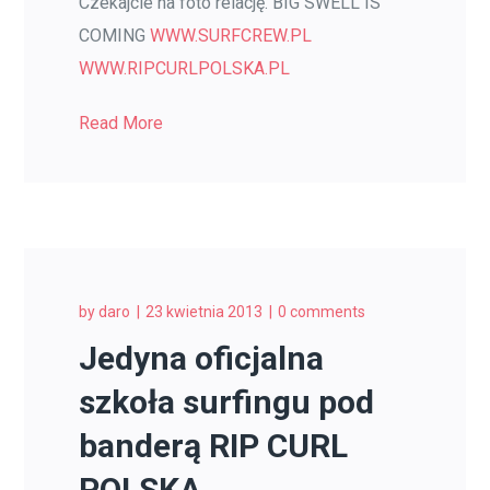
Czekajcie na foto relację. BIG SWELL IS
COMING
WWW.SURFCREW.PL
WWW.RIPCURLPOLSKA.PL
Read More
by
daro
23 kwietnia 2013
0 comments
Jedyna oficjalna
szkoła surfingu pod
banderą RIP CURL
POLSKA.