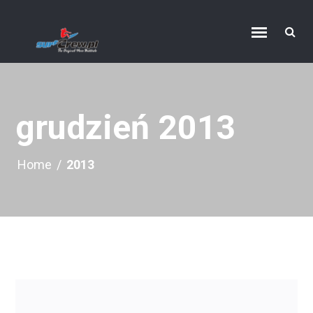
grudzień 2013
Home
/
2013