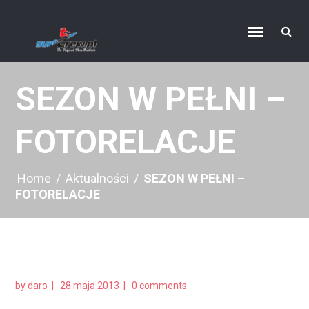
SEZON W PEŁNI –
FOTORELACJE
Home
/
Aktualności
/
SEZON W PEŁNI –
FOTORELACJE
by
daro
28 maja 2013
0 comments