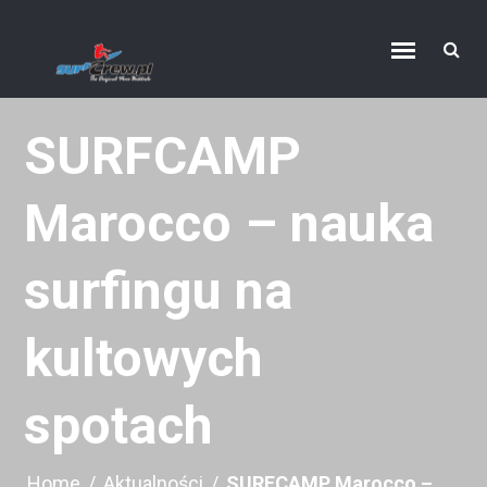
SURFCAMP
Marocco – nauka
surfingu na
kultowych
spotach
Home
/
Aktualności
/
SURFCAMP Marocco –