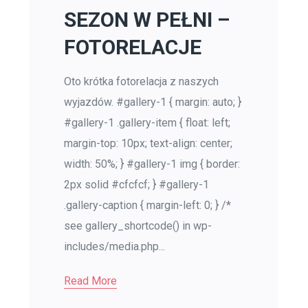
SEZON W PEŁNI –
FOTORELACJE
Oto krótka fotorelacja z naszych
wyjazdów. #gallery-1 { margin: auto; }
#gallery-1 .gallery-item { float: left;
margin-top: 10px; text-align: center;
width: 50%; } #gallery-1 img { border:
2px solid #cfcfcf; } #gallery-1
.gallery-caption { margin-left: 0; } /*
see gallery_shortcode() in wp-
includes/media.php...
Read More